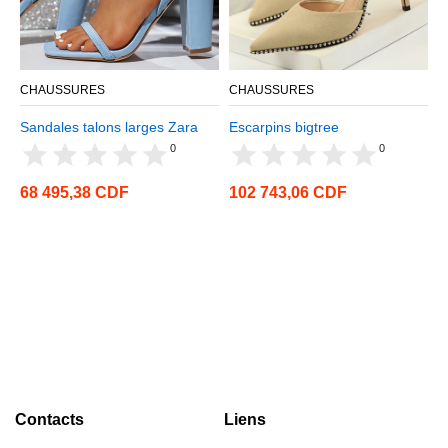
CHAUSSURES
CHAUSSURES
C
Sandales talons larges Zara
Escarpins bigtree
M
0
0
68 495,38 CDF
102 743,06 CDF
3
Contacts
Liens