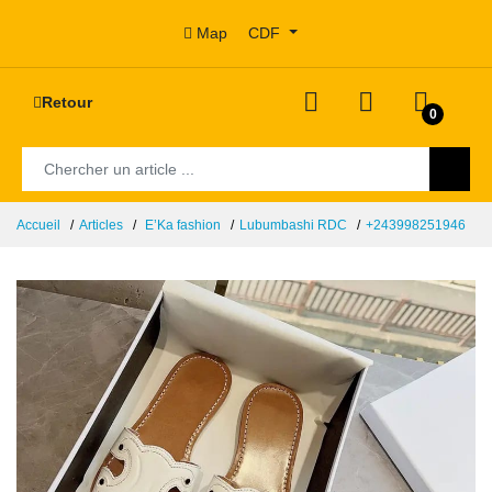
Map
CDF
Retour
0
Accueil
Articles
E’Ka fashion
Lubumbashi RDC
+243998251946