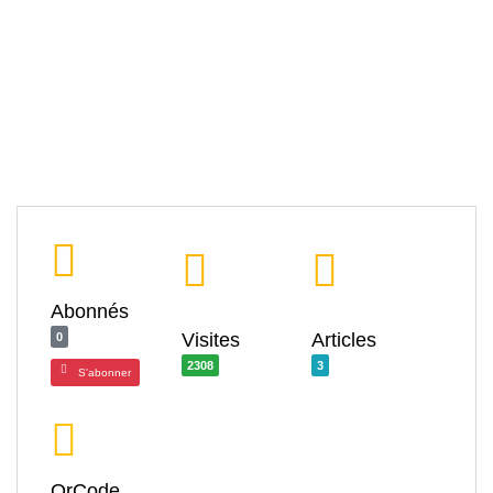
Abonnés
Visites
Articles
0
2308
3
S'abonner
QrCode