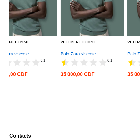
VETEMENT HOMME
VETEMENT HOMME
Polo Zara viscose
Polo Zara viscose
0.1
0.1
0.1
35 000,00 CDF
35 000,00 CDF
Contacts