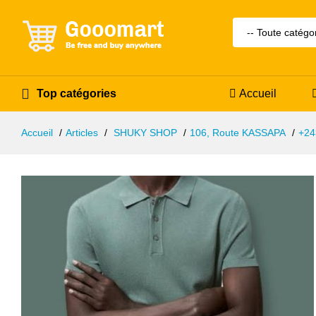
Top catégories
Accueil
Accueil
Articles
SHUKY SHOP
106, Route KASSAPA
+24