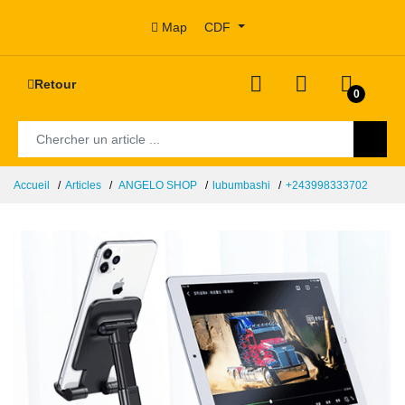
Map
CDF
Retour
0
Accueil
Articles
ANGELO SHOP
lubumbashi
+243998333702